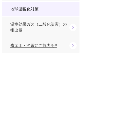
地球温暖化対策
温室効果ガス（二酸化炭素）の
排出量
省エネ・節電にご協力を!!