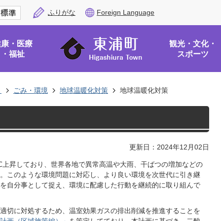
ふりがな
Foreign Language
健康・医療
観光・文化・
・福祉
スポーツ
き
ごみ・環境
地球温暖化対策
地球温暖化対策
更新日：2024年12月02日
1℃上昇しており、世界各地で異常高温や大雨、干ばつの増加などの
。このような環境問題に対応し、より良い環境を次世代に引き継
を自分事として捉え、環境に配慮した行動を継続的に取り組んで
適切に対処するため、温室効果ガスの排出削減を推進することを