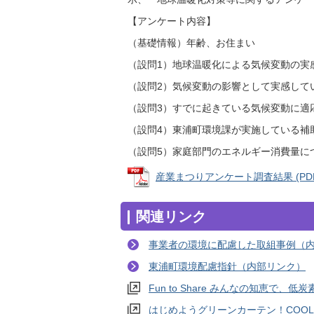
【アンケート内容】
（基礎情報）年齢、お住まい
（設問1）地球温暖化による気候変動の実
（設問2）気候変動の影響として実感して
（設問3）すでに起きている気候変動に適
（設問4）東浦町環境課が実施している補
（設問5）家庭部門のエネルギー消費量に
産業まつりアンケート調査結果 (PDFフ
関連リンク
事業者の環境に配慮した取組事例（
東浦町環境配慮指針（内部リンク）
Fun to Share みんなの知恵で
はじめようグリーンカーテン！COOL 