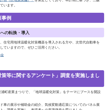
行計画（区域施策編）」
を策定してており、本計画に基づき、二酸
ています。
策事例
車への転換・導入
、住宅用地球温暖化対策機器を導入される方や、次世代自動車を
していますので、ぜひご活用ください。
助金
対策等に関するアンケート」調査を実施しまし
た東浦町産業まつりで、「地球温暖化対策」をテーマにブースを開設
ド車の展示や補助金の紹介、気候変動適応策についてのパネル展
ト」調査を実施し、来場者への意識啓発を図りました。