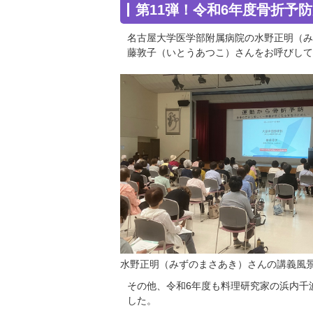
第11弾！令和6年度骨折予
名古屋大学医学部附属病院の水野正明（み
藤敦子（いとうあつこ）さんをお呼びして
水野正明（みずのまさあき）さんの講義風
その他、令和6年度も料理研究家の浜内千
した。