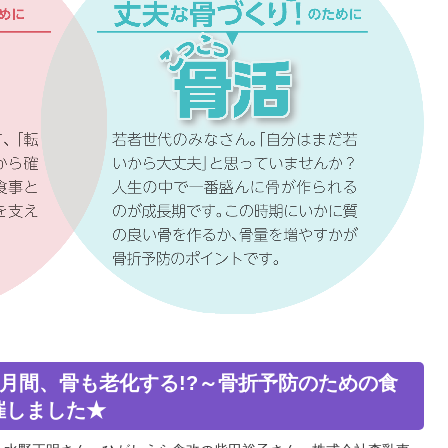
防月間、骨も老化する!?～骨折予防のための食
催しました★