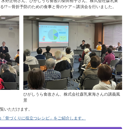
 水野正明さん、ひがしうら食改の柴田裕子さん、株式会社森乳東
る!?～骨折予防のための食事と骨のケア～講演会を行いました。
ひがしうら食改さん、株式会社森乳東海さんの講義風
景
覧いただけます。
修の「骨づくりに役立つレシピ」をご紹介します。