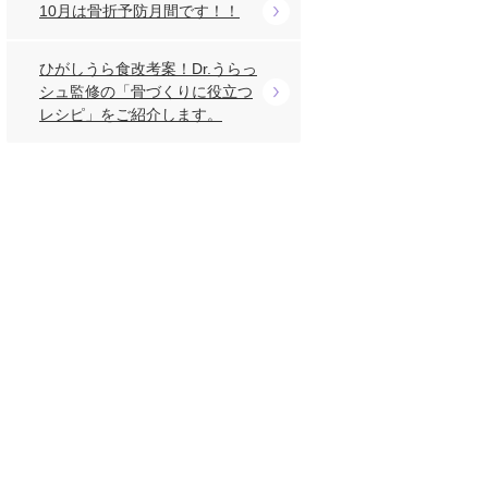
10月は骨折予防月間です！！
ひがしうら食改考案！Dr.うらっ
シュ監修の「骨づくりに役立つ
レシピ」をご紹介します。