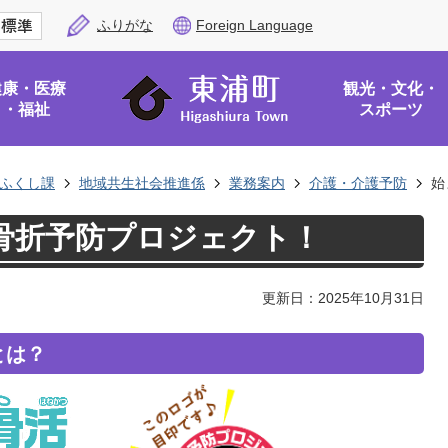
ふりがな
Foreign Language
健康・医療
観光・文化・
・福祉
スポーツ
ふくし課
地域共生社会推進係
業務案内
介護・介護予防
始
骨折予防プロジェクト！
更新日：2025年10月31日
とは？