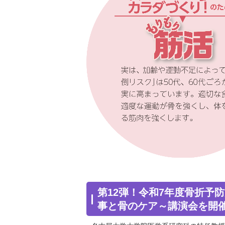
第12弾！令和7年度骨折予
事と骨のケア～講演会を開