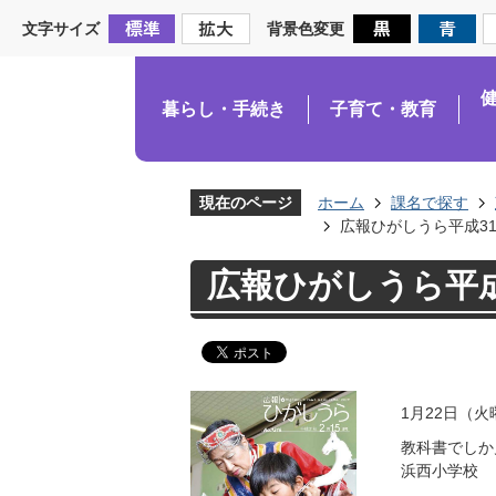
文字サイズ
背景色変更
暮らし・手続き
子育て・教育
現在のページ
ホーム
課名で探す
広報ひがしうら平成31
広報ひがしうら平成
1月22日（火
教科書でしか
浜西小学校