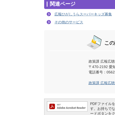
関連ページ
広報ひがしうらスーパーキッズ募集
その他のサービス
この
政策課 広報広聴
〒470-219
電話番号：0562-
政策課 広報広
PDFファイルを閲
す。お持ちでない方
ードボタンを