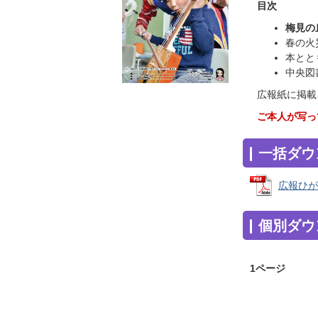
目次
梅見の
春の火
本とと
中央図
広報紙に掲載
ご本人が写っ
一括ダウ
広報ひがし
個別ダウ
1ページ