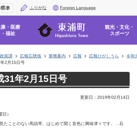
ふりがな
Foreign Language
健康・医療
観光・文化・
・福祉
スポーツ
政策課
広報広聴係
業務案内
広報
広報ひがしうら
令和
年2月15日号
31年2月15日号
更新日：2019年02月14日
曜日）
見たことのない馬頭琴。はじめて聞く音色に興味津々です。…石