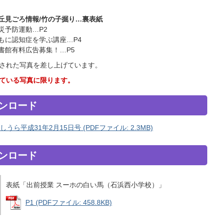
丘見ごろ情報/竹の子掘り…裏表紙
災予防運動…P2
もに認知症を学ぶ講座…P4
書館有料広告募集！…P5
された写真を差し上げています。
ている写真に限ります。
ンロード
うら平成31年2月15日号 (PDFファイル: 2.3MB)
ンロード
表紙「出前授業 スーホの白い馬（石浜西小学校）」
P1 (PDFファイル: 458.8KB)