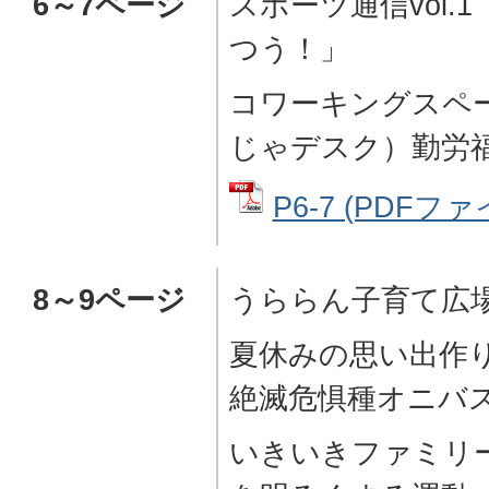
6～7ページ
スポーツ通信vol
つう！」
コワーキングスペース
じゃデスク）勤労
P6-7 (PDFファイ
8～9ページ
うららん子育て広場
夏休みの思い出作
絶滅危惧種オニバ
いきいきファミリー