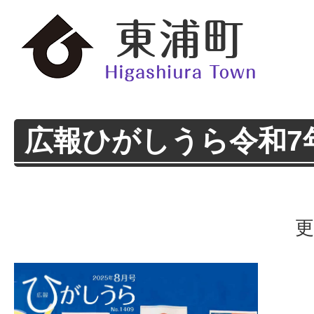
広報ひがしうら令和7
更