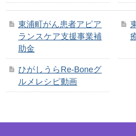
東浦町がん患者アピア
ランスケア支援事業補
助金
ひがしうらRe-Boneグ
ルメレシピ動画