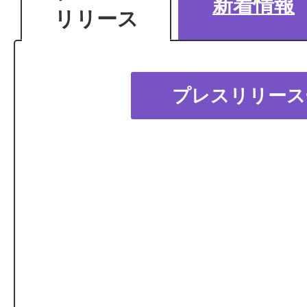
新着情報
リリース
2026年06月24日
アルミ缶など資源物の持ち去り
プ
2026年06月08日
プレスリリース
レ
東浦町指定ごみ袋の在庫及び供
ス
2026年06月05日
リ
東浦町生活応援クーポン券送付
正について
リ
2026年04月15日
ー
特殊詐欺（振り込め詐欺など）
ス