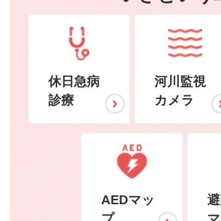
休日急病
河川監視
診療
カメラ
AEDマッ
避
プ
マ