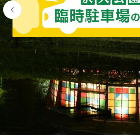
目
の
ス
ラ
イ
ド