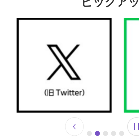
ピックア
2
3
枚
枚
目
目
の
の
ス
ス
ラ
ラ
イ
イ
ド
ド