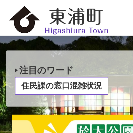
2
枚
目
注目のワード
の
住民課の窓口混雑状況
ス
ラ
イ
2
ド
枚