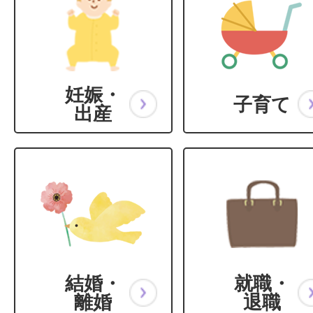
妊娠・
子育て
出産
結婚・
就職・
離婚
退職