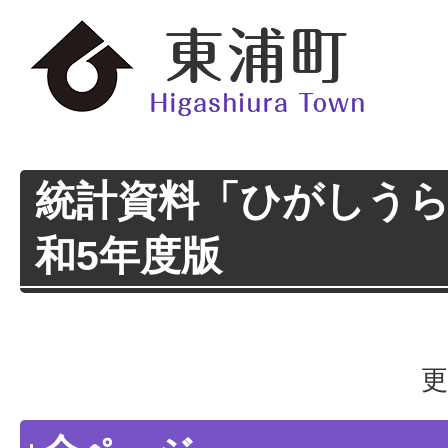
統計資料「ひがしう
和5年度版
更