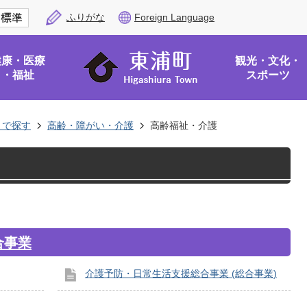
ふりがな
Foreign Language
健康・医療
観光・文化・
・福祉
スポーツ
トで探す
高齢・障がい・介護
高齢福祉・介護
合事業
介護予防・日常生活支援総合事業 (総合事業)