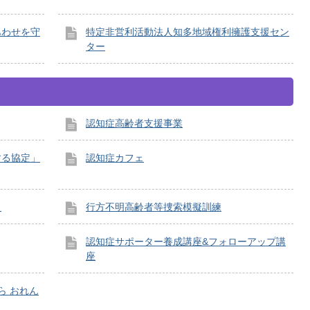
あわせを守
特定非営利活動法人知多地域権利擁護支援セン
ター
認知症高齢者支援事業
する協定」
認知症カフェ
！
行方不明高齢者等捜索模擬訓練
認知症サポーター養成講座&フォローアップ講
座
ら おれん