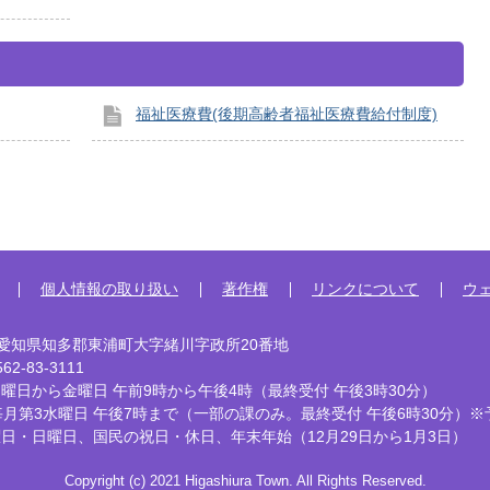
福祉医療費(後期高齢者福祉医療費給付制度)
個人情報の取り扱い
著作権
リンクについて
ウ
92 愛知県知多郡東浦町大字緒川字政所20番地
2-83-3111
曜日から金曜日 午前9時から午後4時
（最終受付 午後3時30分）
毎月第3水曜日 午後7時まで
（一部の課のみ。最終受付 午後6時30分）※
曜日・日曜日、国民の祝日・休日、
年末年始（12月29日から1月3日）
Copyright (c) 2021 Higashiura Town. All Rights Reserved.