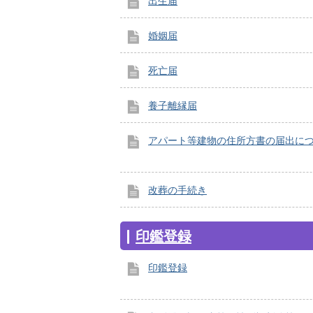
出生届
婚姻届
死亡届
養子離縁届
アパート等建物の住所方書の届出に
改葬の手続き
印鑑登録
印鑑登録